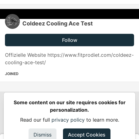
Coldeez Cooling Ace Test
Follow
Offizielle Website https://www.fitprodiet.com/coldeez-
cooling-ace-test/
JOINED
Some content on our site requires cookies for
Spring Builders
—
Home
Podcasts
Spring Calendar
personalization.
Code of Conduct
Privacy Policy
Terms of Use
Read our full
privacy policy
to learn more.
Built on
Forem
— the
open source
software that powers
DEV
and other inclusive communities.
Dismiss
Accept Cookies
Made with love and
Ruby on Rails
. Spring Builders
©
2024 -