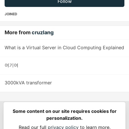
Follow
JOINED
More from
cruzlang
What is a Virtual Server in Cloud Computing Explained
여기여
3000kVA transformer
Some content on our site requires cookies for
Spring Builders
—
Home
Podcasts
Spring Calendar
personalization.
Code of Conduct
Privacy Policy
Terms of Use
Read our full
privacy policy
to learn more.