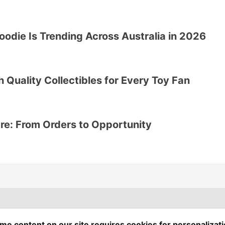
oodie Is Trending Across Australia in 2026
 Quality Collectibles for Every Toy Fan
re: From Orders to Opportunity
Spring Builders
—
me content on our site requires cookies for personalizati