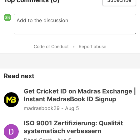
Subscribe
Code of Conduct
•
Report abuse
Read next
Get Cricket ID on Madras Exchange |
Instant MadrasBook ID Signup
madrasbook29 -
Aug 5
ISO 9001 Zertifizierung: Qualität
systematisch verbessern