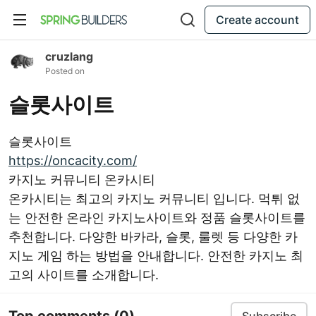
Create account
cruzlang
Posted on
슬롯사이트
슬롯사이트
https://oncacity.com/
카지노 커뮤니티 온카시티
온카시티는 최고의 카지노 커뮤니티 입니다. 먹튀 없
는 안전한 온라인 카지노사이트와 정품 슬롯사이트를
추천합니다. 다양한 바카라, 슬롯, 룰렛 등 다양한 카
지노 게임 하는 방법을 안내합니다. 안전한 카지노 최
고의 사이트를 소개합니다.
Top comments
(0)