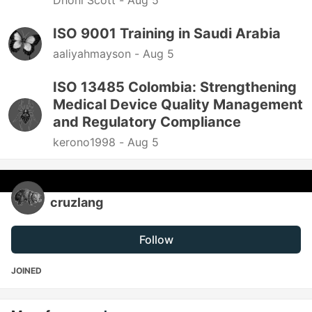
Dhoni Scott -
Aug 5
ISO 9001 Training in Saudi Arabia
aaliyahmayson -
Aug 5
ISO 13485 Colombia: Strengthening
Medical Device Quality Management
and Regulatory Compliance
kerono1998 -
Aug 5
cruzlang
Follow
JOINED