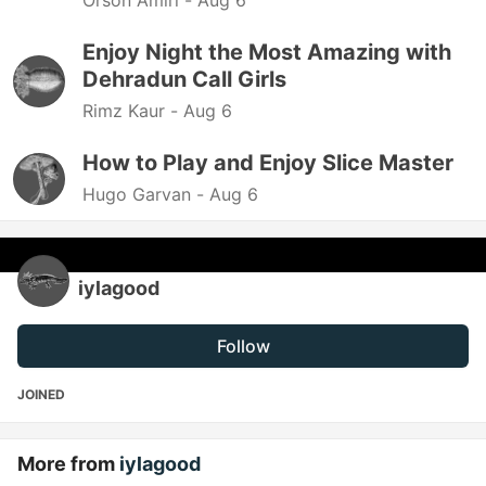
Orson Amiri -
Aug 6
Enjoy Night the Most Amazing with
Dehradun Call Girls
Rimz Kaur -
Aug 6
How to Play and Enjoy Slice Master
Hugo Garvan -
Aug 6
iylagood
Follow
JOINED
More from
iylagood