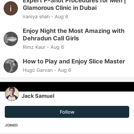
Expert P-Shot Procedures for Men |
Glamorous Clinic in Dubai
iraniya shah -
Aug 6
Enjoy Night the Most Amazing with
Dehradun Call Girls
Rimz Kaur -
Aug 6
How to Play and Enjoy Slice Master
Hugo Garvan -
Aug 6
Jack Samuel
Follow
JOINED